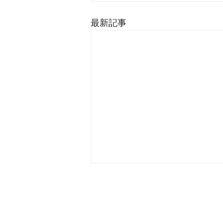
最新記事
有限会社 マインドビ
〒969-1625